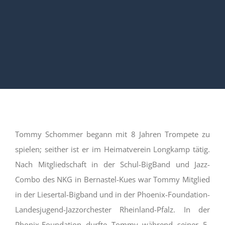
Tommy Schommer begann mit 8 Jahren Trompete zu
spielen; seither ist er im Heimatverein Longkamp tätig.
Nach Mitgliedschaft in der Schul-BigBand und Jazz-
Combo des NKG in Bernastel-Kues
war Tommy Mitglied
in der Liesertal-Bigband und in der Phoenix-Foundation-
Landesjugend-Jazzorchester Rheinland-Pfalz. In der
Phonix-Foundation durfte Tommy während seiner 5-